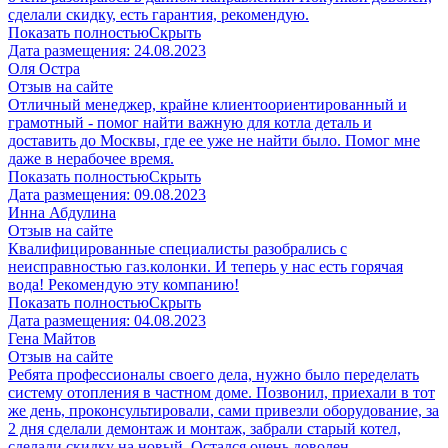
сделали скидку, есть гарантия, рекомендую.
Показать полностью
Скрыть
Дата размещения:
24.08.2023
​Оля Остра
Отзыв на сайте
Отличный менеджер, крайне клиентоориентированный и
грамотный - помог найти важную для котла деталь и
доставить до Москвы, где ее уже не найти было. Помог мне
даже в нерабочее время.
Показать полностью
Скрыть
Дата размещения:
09.08.2023
Инна Абдулина
Отзыв на сайте
Квалифицированные специалисты разобрались с
неисправностью газ.колонки. И теперь у нас есть горячая
вода! Рекомендую эту компанию!
Показать полностью
Скрыть
Дата размещения:
04.08.2023
​Гена Майтов
Отзыв на сайте
Ребята профессионалы своего дела, нужно было переделать
систему отопления в частном доме. Позвонил, приехали в тот
же день, проконсультировали, сами привезли оборудование, за
2 дня сделали демонтаж и монтаж, забрали старый котел,
сделали скидку на новый. Остался очень доволен