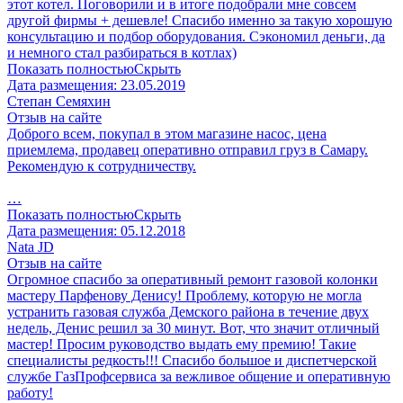
этот котел. Поговорили и в итоге подобрали мне совсем
другой фирмы + дешевле! Спасибо именно за такую хорошую
консультацию и подбор оборудования. Сэкономил деньги, да
и немного стал разбираться в котлах)
Показать полностью
Скрыть
Дата размещения:
23.05.2019
Степан Семяхин
Отзыв на сайте
Доброго всем, покупал в этом магазине насос, цена
приемлема, продавец оперативно отправил груз в Самару.
Рекомендую к сотрудничеству.
…
Показать полностью
Скрыть
Дата размещения:
05.12.2018
Nata JD
Отзыв на сайте
Огромное спасибо за оперативный ремонт газовой колонки
мастеру Парфенову Денису! Проблему, которую не могла
устранить газовая служба Демского района в течение двух
недель, Денис решил за 30 минут. Вот, что значит отличный
мастер! Просим руководство выдать ему премию! Такие
специалисты редкость!!! Спасибо большое и диспетчерской
службе ГазПрофсервиса за вежливое общение и оперативную
работу!