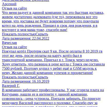
Арсений
Отзыв на сайте
Что меня радует в данной компании так это быстрая доставка,
живем достаточно далековато (где то), переживала все это
время, что доставка не будет вовремя потому что покупали
котел на день рождения. Пришел в срок дня рождения, я в
восторге и моя мама тоже, спасибо вам!
Показать полностью
Скрыть
Дата размещения:
22.04.2022
Вячеслав
Отзыв на сайте
Покупал котёл Протерм скат 9 кв. После оплаты 8 10 2019 гв
этот же день, после оплаты на карту, котёл был в
транспортной компании. Приехал в г. Томск через неделю.
Хочу отметить, что разница в цене котла с Томск ом составила
7500 рублей. Поэтому купил у ребят ещё и GSM модуль к
нему. Желаю данной компании успехов и процветания!
Показать полностью
Скрыть
Дата размещения:
16.10.2019
Валерий Г.
В компании работают профессионалы. У нас сгорела плата на
Китурами, нашли ее в интенете у данной компании,
созвонились - цена устроила. Поехали забирать. По приезду
менеджер Василий расспросил о поломке. Спасибо ему за