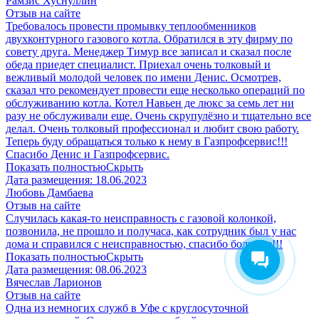
Рамзис Хуснуллин
Отзыв на сайте
Требовалось провести промывку теплообменников
двухконтурного газового котла. Обратился в эту фирму по
совету друга. Менеджер Тимур все записал и сказал после
обеда приедет специалист. Приехал очень толковый и
вежливый молодой человек по имени Денис. Осмотрев,
сказал что рекомендует провести еще несколько операций по
обслуживанию котла. Котел Навьен де люкс за семь лет ни
разу не обслуживали еще. Очень скрупулёзно и тщательно все
делал. Очень толковый профессионал и любит свою работу.
Теперь буду обращаться только к нему в Газпрофсервис!!!
Спасибо Денис и Газпрофсервис.
Показать полностью
Скрыть
Дата размещения:
18.06.2023
Любовь Дамбаева
Отзыв на сайте
Случилась какая-то неисправность с газовой колонкой,
позвонила, не прошло и получаса, как сотрудник был у нас
дома и справился с неисправностью, спасибо большое!!!
Показать полностью
Скрыть
Дата размещения:
08.06.2023
Вячеслав Ларионов
Отзыв на сайте
Одна из немногих служб в Уфе с круглосуточной