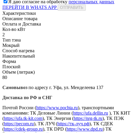
Я даю согласие на обработку
персональных данных
ПЕРЕЙТИ В WHATS APP
ОТПРАВИТЬ
Характеристики
Описание товара
Оплата и Доставка
Кол-во кВт
2
Тип тэна
Мокрый
Способ нагрева
Накопительный
Форма
Плоский
Объем (литраж)
80
Самовывоз
по адресу г. Уфа, ул. Менделеева 137
Доставка по РФ и СНГ
Почтой России (
https://www.pochta.ru
), транспортными
компаниями: ТК Деловые Линии (
https://ufa.dellin.ru
), ТК КИТ
(
https://ufa.tk-kit.com
), ТК Энергия (
https://nrg-tk.ru
), ТK ПЭК
(
https://pecom.ru
), ТК ЛУЧ (
https://тк-луч.рф
), ТК СДЕК
(
https://cdek-group.ru
), ТК DPD (
https://www.dpd.ru
) ТК