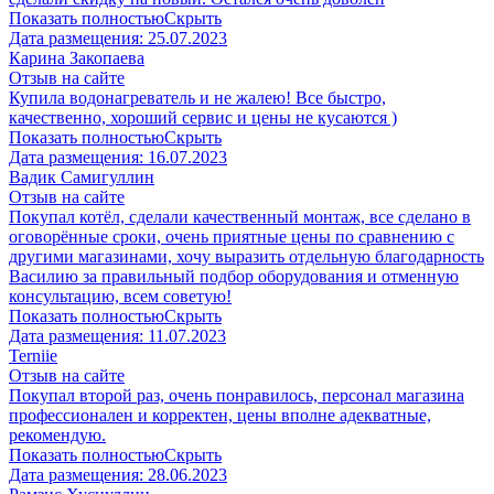
Показать полностью
Скрыть
Дата размещения:
25.07.2023
Карина Закопаева
Отзыв на сайте
Купила водонагреватель и не жалею! Все быстро,
качественно, хороший сервис и цены не кусаются )
Показать полностью
Скрыть
Дата размещения:
16.07.2023
Вадик Самигуллин
Отзыв на сайте
Покупал котёл, сделали качественный монтаж, все сделано в
оговорённые сроки, очень приятные цены по сравнению с
другими магазинами, хочу выразить отдельную благодарность
Василию за правильный подбор оборудования и отменную
консультацию, всем советую!
Показать полностью
Скрыть
Дата размещения:
11.07.2023
​Terniie​
Отзыв на сайте
Покупал второй раз, очень понравилось, персонал магазина
профессионален и корректен, цены вполне адекватные,
рекомендую.
Показать полностью
Скрыть
Дата размещения:
28.06.2023