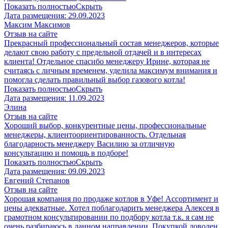
Показать полностью
Скрыть
Дата размещения:
29.09.2023
Максим Максимов
Отзыв на сайте
Прекрасный профессиональный состав менеджеров, которые
делают свою работу с предельной отдачей и в интересах
клиента! Отдельное спасибо менеджеру Ирине, которая не
считаясь с личным временем, уделила максимум внимания и
помогла сделать правильный выбор газового котла!
Показать полностью
Скрыть
Дата размещения:
11.09.2023
Элина
Отзыв на сайте
Хороший выбор, конкурентные цены, профессиональные
менеджеры, клиентоориентированность. Отдельная
благодарность менеджеру Василию за отличную
консультацию и помощь в подборе!
Показать полностью
Скрыть
Дата размещения:
09.09.2023
Евгений Степанов
Отзыв на сайте
Хорошая компания по продаже котлов в Уфе! Ассортимент и
цены адекватные. Хотел поблагодарить менеджера Алексея в
грамотном консультировании по подбору котла т.к. я сам не
очень разбираюсь в данном направлении. Покупкой доволен,