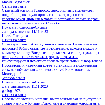
Мария Годованец
Отзыв на сайте
Отличный магазин Газпрофсервис, опытные менеджеры,
подробно проконсультировали по телефону по газовой
колонке Бакси, приехав в магазин оставалось только забрать,
что сэкономило мое время. Спасибо
Показать полностью
Скрыть
Дата размещения:
14.11.2023
​Настя Янгирова
Отзыв на сайте
Очень довольна работой данной компании. Великолепный
персонал! Ребята опытные и отзывчивые, находят подход к
каждому клиенту. Впервые встречаю магазин, где продавцы
не просто пытаются что-то продать, а грамотно
консультируют и помогают сделать правильный выбор товара.
Посоветовали надежный котел, установили в положенный
срок, да ещё сделали хорошую скидку! Всем довольна.
Молодцы!!!
Успехов вам!!!
Показать полностью
Скрыть
Дата размещения:
11.11.2023
geolog-1978
Отзыв на сайте
Небольшой уютный магазин, выставочный зал не пустует, но
товара намного больше. Грамотные и знающие консультанты.