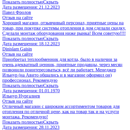
Показать полностью
Скрыть
Дата размещения:
21.12.2023
Павел Фролов
Отзыв на сайте
Хороший магазин, отзывчивый персонал, приятные цены на
товар, при покупке системы отопления в дом сделали скидку.
Сделали монтаж оборудования ниже рынка! Всем советую!!!!
Показать полностью
Скрыть
Дата размещения:
18.12.2023
Dinislam Gaisin
Отзыв на сайте
Приобретал теплообменник для котла, было в наличии за
очень адекватный ценник, приятные продавцы, через месяц
позвонили поинтересоваться, всё ли работает. Менеджер
Ильнур (на Авито общались и в магазине оформил он)
профессионал. Рекомендую
Показать полностью
Скрыть
Дата размещения:
01.01.1970
Ильнур Нургалиев
Отзыв на сайте
Отличный магазин с широким ассортиментом товаров для
отопления по отличной цене, как на товар так и на услуги
монтажа. Рекомендую!
Показать полностью
Скрыть
Дата размещения:
28.11.2023