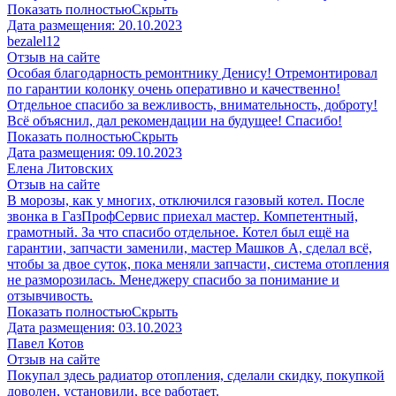
Показать полностью
Скрыть
Дата размещения:
20.10.2023
​bezalel12
Отзыв на сайте
Особая благодарность ремонтнику Денису! Отремонтировал
по гарантии колонку очень оперативно и качественно!
Отдельное спасибо за вежливость, внимательность, доброту!
Всё объяснил, дал рекомендации на будущее! Спасибо!
Показать полностью
Скрыть
Дата размещения:
09.10.2023
​Елена Литовских
Отзыв на сайте
В морозы, как у многих, отключился газовый котел. После
звонка в ГазПрофСервис приехал мастер. Компетентный,
грамотный. За что спасибо отдельное. Котел был ещё на
гарантии, запчасти заменили, мастер Машков А, сделал всё,
чтобы за двое суток, пока меняли запчасти, система отопления
не разморозилась. Менеджеру спасибо за понимание и
отзывчивость.
Показать полностью
Скрыть
Дата размещения:
03.10.2023
Павел Котов
Отзыв на сайте
Покупал здесь радиатор отопления, сделали скидку, покупкой
доволен, установили, все работает.