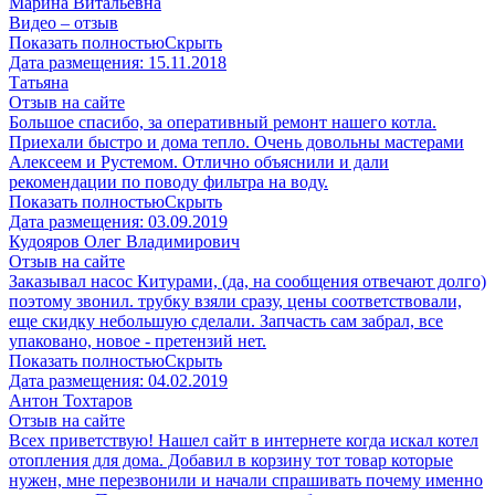
Марина Витальевна
Видео – отзыв
Показать полностью
Скрыть
Дата размещения:
15.11.2018
Татьяна
Отзыв на сайте
Большое спасибо, за оперативный ремонт нашего котла.
Приехали быстро и дома тепло. Очень довольны мастерами
Алексеем и Рустемом. Отлично объяснили и дали
рекомендации по поводу фильтра на воду.
Показать полностью
Скрыть
Дата размещения:
03.09.2019
Кудояров Олег Владимирович
Отзыв на сайте
Заказывал насос Китурами, (да, на сообщения отвечают долго)
поэтому звонил. трубку взяли сразу, цены соответствовали,
еще скидку небольшую сделали. Запчасть сам забрал, все
упаковано, новое - претензий нет.
Показать полностью
Скрыть
Дата размещения:
04.02.2019
Антон Тохтаров
Отзыв на сайте
Всех приветствую! Нашел сайт в интернете когда искал котел
отопления для дома. Добавил в корзину тот товар которые
нужен, мне перезвонили и начали спрашивать почему именно