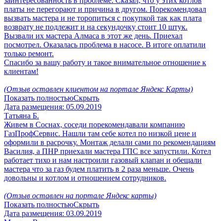
заинтересованность в проблеме. Сказал, что у этих котлов
платы не перегорают и причина в другом. Порекомендовал
вызвать мастера и не торопиться с покупкой так как плата
возврату не подлежит и на секундочку стоит 10 штук.
Вызвали их мастера Алмаса в этот же день. Приехал
посмотрел. Оказалась проблема в насосе. В итоге оплатили
только ремонт.
Спасибо за вашу работу и такое внимательное отношение к
клиентам!
(Отзыв оставлен клиентом на портале Яндекс Карты)
Показать полностью
Скрыть
Дата размещения:
05.09.2019
Татьяна Б.
Живем в Соснах, соседи порекомендавали компанию
ГазПрофСервис. Нашли там себе котел по низкой цене и
оформили в расрочку. Монтаж делали сами по рекомендациям
Василия, а ПНР приехали мастера ГПС все запустили. Котел
работает тихо и нам настроили газовый клапан и обещали
мастера что за газ будем платить в 2 раза меньше. Очень
довольны и котлом и отношением сотрудников.
(Отзыв оставлен на портале Яндекс карты)
Показать полностью
Скрыть
Дата размещения:
03.09.2019