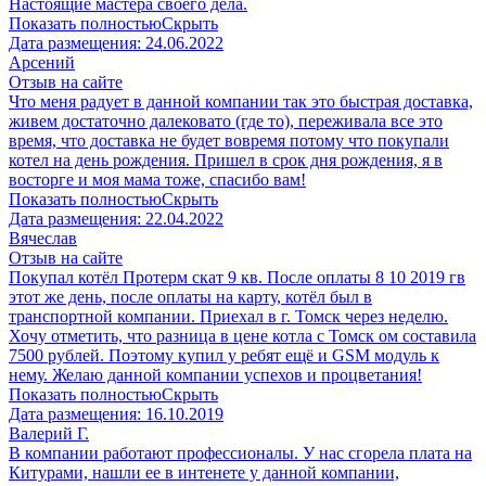
Настоящие мастера своего дела.
Показать полностью
Скрыть
Дата размещения:
24.06.2022
Арсений
Отзыв на сайте
Что меня радует в данной компании так это быстрая доставка,
живем достаточно далековато (где то), переживала все это
время, что доставка не будет вовремя потому что покупали
котел на день рождения. Пришел в срок дня рождения, я в
восторге и моя мама тоже, спасибо вам!
Показать полностью
Скрыть
Дата размещения:
22.04.2022
Вячеслав
Отзыв на сайте
Покупал котёл Протерм скат 9 кв. После оплаты 8 10 2019 гв
этот же день, после оплаты на карту, котёл был в
транспортной компании. Приехал в г. Томск через неделю.
Хочу отметить, что разница в цене котла с Томск ом составила
7500 рублей. Поэтому купил у ребят ещё и GSM модуль к
нему. Желаю данной компании успехов и процветания!
Показать полностью
Скрыть
Дата размещения:
16.10.2019
Валерий Г.
В компании работают профессионалы. У нас сгорела плата на
Китурами, нашли ее в интенете у данной компании,