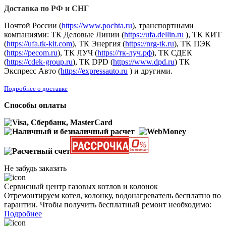
Доставка по РФ и СНГ
Почтой России (
https://www.pochta.ru
), транспортными
компаниями: ТК Деловые Линии (
https://ufa.dellin.ru
), ТК КИТ
(
https://ufa.tk-kit.com
), ТК Энергия (
https://nrg-tk.ru
), ТK ПЭК
(
https://pecom.ru
), ТК ЛУЧ (
https://тк-луч.рф
), ТК СДЕК
(
https://cdek-group.ru
), ТК DPD (
https://www.dpd.ru
) ТК
Экспресс Авто (
https://expressauto.ru
) и другими.
Подробнее о доставке
Способы оплаты
Не забудь заказать
Сервисный центр газовых котлов и колонок
Отремонтируем котел, колонку, водонагреватель бесплатно по
гарантии. Чтобы получить бесплатный ремонт необходимо:
Подробнее