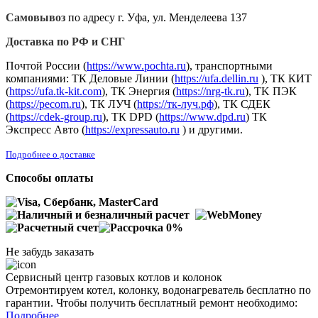
Самовывоз
по адресу г. Уфа, ул. Менделеева 137
Доставка по РФ и СНГ
Почтой России (
https://www.pochta.ru
), транспортными
компаниями: ТК Деловые Линии (
https://ufa.dellin.ru
), ТК КИТ
(
https://ufa.tk-kit.com
), ТК Энергия (
https://nrg-tk.ru
), ТK ПЭК
(
https://pecom.ru
), ТК ЛУЧ (
https://тк-луч.рф
), ТК СДЕК
(
https://cdek-group.ru
), ТК DPD (
https://www.dpd.ru
) ТК
Экспресс Авто (
https://expressauto.ru
) и другими.
Подробнее о доставке
Способы оплаты
Не забудь заказать
Сервисный центр газовых котлов и колонок
Отремонтируем котел, колонку, водонагреватель бесплатно по
гарантии. Чтобы получить бесплатный ремонт необходимо:
Подробнее