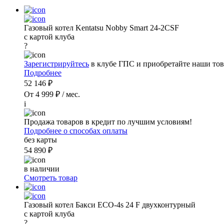
Газовый котел Kentatsu Nobby Smart 24-2CSF
с картой клуба
?
Зарегистрируйтесь
в клубе ГПС и приобретайте наши тов
Подробнее
52 146 ₽
От 4 999 ₽ / мес.
i
Продажа товаров в кредит по лучшим условиям!
Подробнее о способах оплаты
без карты
54 890 ₽
в наличии
Смотреть товар
Газовый котел Бакси ECO-4s 24 F двухконтурный
с картой клуба
?