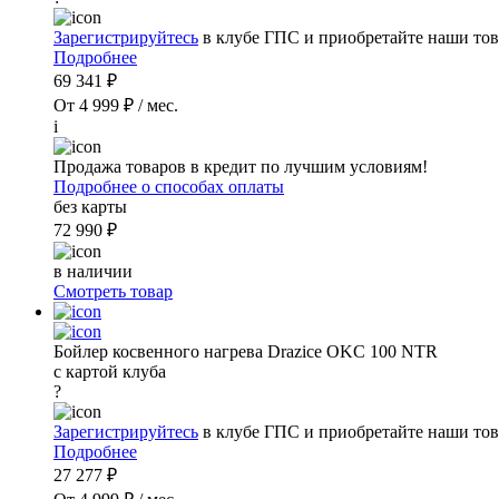
Зарегистрируйтесь
в клубе ГПС и приобретайте наши тов
Подробнее
69 341 ₽
От 4 999 ₽ / мес.
i
Продажа товаров в кредит по лучшим условиям!
Подробнее о способах оплаты
без карты
72 990 ₽
в наличии
Смотреть товар
Бойлер косвенного нагрева Drazice OKC 100 NTR
с картой клуба
?
Зарегистрируйтесь
в клубе ГПС и приобретайте наши тов
Подробнее
27 277 ₽