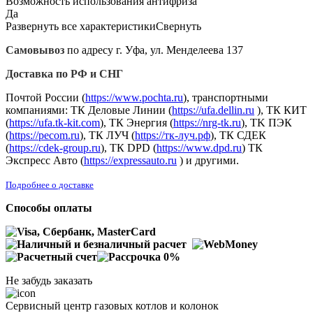
Возможность использования антифриза
Да
Развернуть все характеристики
Свернуть
Самовывоз
по адресу г. Уфа, ул. Менделеева 137
Доставка по РФ и СНГ
Почтой России (
https://www.pochta.ru
), транспортными
компаниями: ТК Деловые Линии (
https://ufa.dellin.ru
), ТК КИТ
(
https://ufa.tk-kit.com
), ТК Энергия (
https://nrg-tk.ru
), ТK ПЭК
(
https://pecom.ru
), ТК ЛУЧ (
https://тк-луч.рф
), ТК СДЕК
(
https://cdek-group.ru
), ТК DPD (
https://www.dpd.ru
) ТК
Экспресс Авто (
https://expressauto.ru
) и другими.
Подробнее о доставке
Способы оплаты
Не забудь заказать
Сервисный центр газовых котлов и колонок