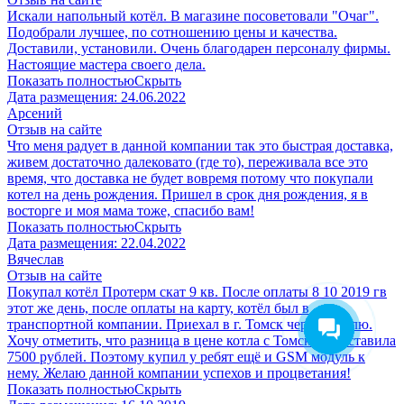
Искали напольный котёл. В магазине посоветовали "Очаг".
Подобрали лучшее, по сотношению цены и качества.
Доставили, установили. Очень благодарен персоналу фирмы.
Настоящие мастера своего дела.
Показать полностью
Скрыть
Дата размещения:
24.06.2022
Арсений
Отзыв на сайте
Что меня радует в данной компании так это быстрая доставка,
живем достаточно далековато (где то), переживала все это
время, что доставка не будет вовремя потому что покупали
котел на день рождения. Пришел в срок дня рождения, я в
восторге и моя мама тоже, спасибо вам!
Показать полностью
Скрыть
Дата размещения:
22.04.2022
Вячеслав
Отзыв на сайте
Покупал котёл Протерм скат 9 кв. После оплаты 8 10 2019 гв
этот же день, после оплаты на карту, котёл был в
транспортной компании. Приехал в г. Томск через неделю.
Хочу отметить, что разница в цене котла с Томск ом составила
7500 рублей. Поэтому купил у ребят ещё и GSM модуль к
нему. Желаю данной компании успехов и процветания!
Показать полностью
Скрыть