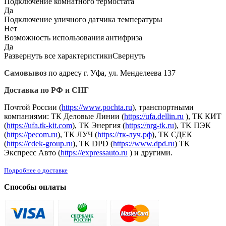
Подключение комнатного термостата
Да
Подключение уличного датчика температуры
Нет
Возможность использования антифриза
Да
Развернуть все характеристики
Свернуть
Самовывоз
по адресу г. Уфа, ул. Менделеева 137
Доставка по РФ и СНГ
Почтой России (
https://www.pochta.ru
), транспортными
компаниями: ТК Деловые Линии (
https://ufa.dellin.ru
), ТК КИТ
(
https://ufa.tk-kit.com
), ТК Энергия (
https://nrg-tk.ru
), ТK ПЭК
(
https://pecom.ru
), ТК ЛУЧ (
https://тк-луч.рф
), ТК СДЕК
(
https://cdek-group.ru
), ТК DPD (
https://www.dpd.ru
) ТК
Экспресс Авто (
https://expressauto.ru
) и другими.
Подробнее о доставке
Способы оплаты