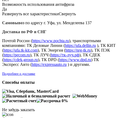
Возможность использования антифриза
Да
Развернуть все характеристики
Свернуть
Самовывоз
по адресу г. Уфа, ул. Менделеева 137
Доставка по РФ и СНГ
Почтой России (
https://www.pochta.ru
), транспортными
компаниями: ТК Деловые Линии (
https://ufa.dellin.ru
), ТК КИТ
(
https://ufa.tk-kit.com
), ТК Энергия (
https://nrg-tk.ru
), ТK ПЭК
(
https://pecom.ru
), ТК ЛУЧ (
https://тк-луч.рф
), ТК СДЕК
(
https://cdek-group.ru
), ТК DPD (
https://www.dpd.ru
) ТК
Экспресс Авто (
https://expressauto.ru
) и другими.
Подробнее о доставке
Способы оплаты
Не забудь заказать