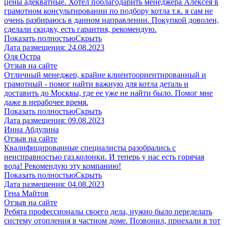
цены адекватные. Хотел поблагодарить менеджера Алексея в
грамотном консультировании по подбору котла т.к. я сам не
очень разбираюсь в данном направлении. Покупкой доволен,
сделали скидку, есть гарантия, рекомендую.
Показать полностью
Скрыть
Дата размещения:
24.08.2023
​Оля Остра
Отзыв на сайте
Отличный менеджер, крайне клиентоориентированный и
грамотный - помог найти важную для котла деталь и
доставить до Москвы, где ее уже не найти было. Помог мне
даже в нерабочее время.
Показать полностью
Скрыть
Дата размещения:
09.08.2023
Инна Абдулина
Отзыв на сайте
Квалифицированные специалисты разобрались с
неисправностью газ.колонки. И теперь у нас есть горячая
вода! Рекомендую эту компанию!
Показать полностью
Скрыть
Дата размещения:
04.08.2023
​Гена Майтов
Отзыв на сайте
Ребята профессионалы своего дела, нужно было переделать
систему отопления в частном доме. Позвонил, приехали в тот