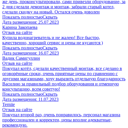
же день, проконсультировали, сами привезли оборудование, за
2 дня сделали демонтаж и монтаж, забрали старый котел,
сделали скидку на новый. Остался очень доволен
Показать полностью
Скрыть
Дата размещения:
25.07.2023
Карина Закопаева
Отзыв на сайте
Купила водонагреватель и не жалею! Все быстро,
качественно, хороший сервис и цены не кусаются )
Показать полностью
Скрыть
Дата размещения:
16.07.2023
Вадик Самигуллин
Отзыв на сайте
Покупал котёл, сделали качественный монтаж, все сделано в
оговорённые сроки, очень приятные цены по сравнению с
другими магазинами, хочу выразить отдельную благодарность
Василию за правильный подбор оборудования и отменную
консультацию, всем советую!
Показать полностью
Скрыть
Дата размещения:
11.07.2023
​Terniie​
Отзыв на сайте
Покупал второй раз, очень понравилось, персонал магазина
профессионален и корректен, цены вполне адекватные,
рекомендую.