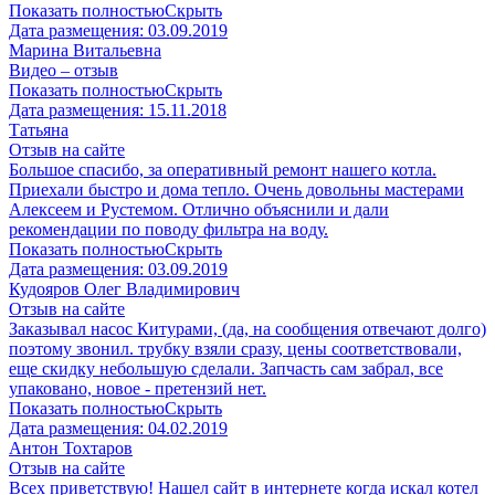
Показать полностью
Скрыть
Дата размещения:
03.09.2019
Марина Витальевна
Видео – отзыв
Показать полностью
Скрыть
Дата размещения:
15.11.2018
Татьяна
Отзыв на сайте
Большое спасибо, за оперативный ремонт нашего котла.
Приехали быстро и дома тепло. Очень довольны мастерами
Алексеем и Рустемом. Отлично объяснили и дали
рекомендации по поводу фильтра на воду.
Показать полностью
Скрыть
Дата размещения:
03.09.2019
Кудояров Олег Владимирович
Отзыв на сайте
Заказывал насос Китурами, (да, на сообщения отвечают долго)
поэтому звонил. трубку взяли сразу, цены соответствовали,
еще скидку небольшую сделали. Запчасть сам забрал, все
упаковано, новое - претензий нет.
Показать полностью
Скрыть
Дата размещения:
04.02.2019
Антон Тохтаров
Отзыв на сайте
Всех приветствую! Нашел сайт в интернете когда искал котел