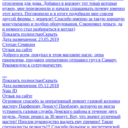
отопления для дома. Добавил в корзину тот товар которые
нужен, мне перезвонили и начали спрашивать почему именно
этот котел. Поговорили и в итоге подобрали мне совсем
другой фирмы + дешевле! Спасибо именно за такую хорошую
консультацию и подбор оборудования. Сэкономил деньги, да
и немного стал разбираться в котлах)
Показать полностью
Скрыть
Дата размещения:
23.05.2019
Степан Семяхин
Отзыв на сайте
Доброго всем, покупал в этом магазине насос, цена
приемлема, продавец оперативно отправил груз в Самару.
Рекомендую к сотрудничеству.
…
Показать полностью
Скрыть
Дата размещения:
05.12.2018
Nata JD
Отзыв на сайте
Огромное спасибо за оперативный ремонт газовой колонки
мастеру Парфенову Денису! Проблему, которую не могла
устранить газовая служба Демского района в течение двух
недель, Денис решил за 30 минут. Вот, что значит отличный
мастер! Просим руководство выдать ему премию! Такие
специалисты редкость!!! Спасибо большое и диспетчерской