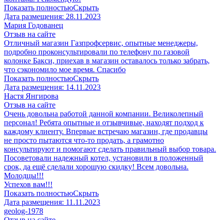
Показать полностью
Скрыть
Дата размещения:
28.11.2023
Мария Годованец
Отзыв на сайте
Отличный магазин Газпрофсервис, опытные менеджеры,
подробно проконсультировали по телефону по газовой
колонке Бакси, приехав в магазин оставалось только забрать,
что сэкономило мое время. Спасибо
Показать полностью
Скрыть
Дата размещения:
14.11.2023
​Настя Янгирова
Отзыв на сайте
Очень довольна работой данной компании. Великолепный
персонал! Ребята опытные и отзывчивые, находят подход к
каждому клиенту. Впервые встречаю магазин, где продавцы
не просто пытаются что-то продать, а грамотно
консультируют и помогают сделать правильный выбор товара.
Посоветовали надежный котел, установили в положенный
срок, да ещё сделали хорошую скидку! Всем довольна.
Молодцы!!!
Успехов вам!!!
Показать полностью
Скрыть
Дата размещения:
11.11.2023
geolog-1978
Отзыв на сайте