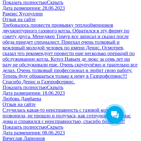
Показать полностью
Скрыть
Дата размещения:
28.06.2023
Рамзис Хуснуллин
Отзыв на сайте
Требовалось провести промывку теплообменников
двухконтурного газового котла. Обратился в эту фирму по
совету друга. Менеджер Тимур все записал и сказал после
обеда приедет специалист. Приехал очень толковый и
вежливый молодой человек по имени Денис. Осмотрев,
сказал что рекомендует провести еще несколько операций по
обслуживанию котла. Котел Навьен де люкс за семь лет ни
разу не обслуживали еще. Очень скрупулёзно и тщательно все
делал. Очень толковый профессионал и любит свою работу.
Теперь буду обращаться только к нему в Газпрофсервис!!!
Спасибо Денис и Газпрофсервис.
Показать полностью
Скрыть
Дата размещения:
18.06.2023
Любовь Дамбаева
Отзыв на сайте
Случилась какая-то неисправность с газовой колонкой,
позвонила, не прошло и получаса, как сотрудник был у нас
дома и справился с неисправностью, спасибо большое!!!
Показать полностью
Скрыть
Дата размещения:
08.06.2023
Вячеслав Ларионов