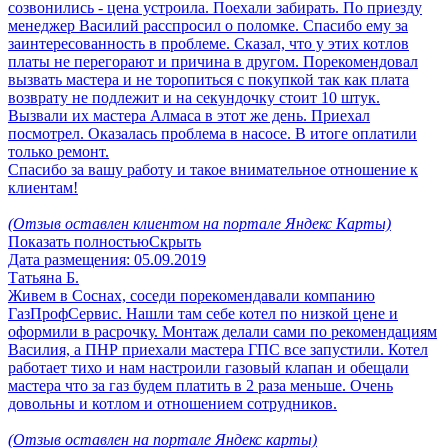
созвонились - цена устроила. Поехали забирать. По приезду
менеджер Василий расспросил о поломке. Спасибо ему за
заинтересованность в проблеме. Сказал, что у этих котлов
платы не перегорают и причина в другом. Порекомендовал
вызвать мастера и не торопиться с покупкой так как плата
возврату не подлежит и на секундочку стоит 10 штук.
Вызвали их мастера Алмаса в этот же день. Приехал
посмотрел. Оказалась проблема в насосе. В итоге оплатили
только ремонт.
Спасибо за вашу работу и такое внимательное отношение к
клиентам!
(Отзыв оставлен клиентом на портале Яндекс Карты)
Показать полностью
Скрыть
Дата размещения:
05.09.2019
Татьяна Б.
Живем в Соснах, соседи порекомендавали компанию
ГазПрофСервис. Нашли там себе котел по низкой цене и
оформили в расрочку. Монтаж делали сами по рекомендациям
Василия, а ПНР приехали мастера ГПС все запустили. Котел
работает тихо и нам настроили газовый клапан и обещали
мастера что за газ будем платить в 2 раза меньше. Очень
довольны и котлом и отношением сотрудников.
(Отзыв оставлен на портале Яндекс карты)