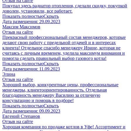
Отзыв на сайте
Покупал здесь радиатор отопления, сделали скидку, покупкой
доволен, установили, все работает.
Показать полностью
Скрыть
Дата размещения:
29.09.2023
Максим Максимов
Отзыв на сайте
Прекрасный профессиональный состав менеджеров, которые
делают свою работу с предельной отдачей и в интересах
клиента! Отдельное спасибо менеджеру Ирине, которая не
считаясь с личным временем, уделила максимум внимания и
помогла сделать правильный выбор газового котла!
Показать полностью
Скрыть
Дата размещения:
11.09.2023
Элина
Отзыв на сайте
Хороший выбор, конкурентные цены, профессиональные
менеджеры, клиентоориентированность. Отдельная
благодарность менеджеру Василию за отличную
консультацию и помощь в подборе!
Показать полностью
Скрыть
Дата размещения:
09.09.2023
Евгений Степанов
Отзыв на сайте
Хорошая компания по продаже котлов в Уфе! Ассортимент и