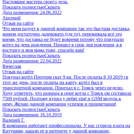
Настоящие мастера своего дела.
Показать полностью
Скрыть
Дата размещения:
24.06.2022
Арсений
Отзыв на сайте
Что меня радует в данной компании так это быстрая доставка,
живем достаточно далековато (где то), переживала все это
время, что доставка не будет вовремя потому что покупали
котел на день рождения. Пришел в срок дня рождения, я в
восторге и моя мама тоже, спасибо вам!
Показать полностью
Скрыть
Дата размещения:
22.04.2022
Вячеслав
Отзыв на сайте
Покупал котёл Протерм скат 9 кв. После оплаты 8 10 2019 гв
этот же день, после оплаты на карту, котёл был в
транспортной компании. Приехал в г. Томск через неделю.
Хочу отметить, что разница в цене котла с Томск ом составила
7500 рублей. Поэтому купил у ребят ещё и GSM модуль к
нему. Желаю данной компании успехов и процветания!
Показать полностью
Скрыть
Дата размещения:
16.10.2019
Валерий Г.
В компании работают профессионалы. У нас сгорела плата на
Китурами, нашли ее в интенете у данной компании,