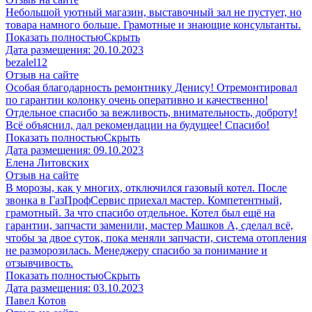
Небольшой уютный магазин, выставочный зал не пустует, но
товара намного больше. Грамотные и знающие консультанты.
Показать полностью
Скрыть
Дата размещения:
20.10.2023
​bezalel12
Отзыв на сайте
Особая благодарность ремонтнику Денису! Отремонтировал
по гарантии колонку очень оперативно и качественно!
Отдельное спасибо за вежливость, внимательность, доброту!
Всё объяснил, дал рекомендации на будущее! Спасибо!
Показать полностью
Скрыть
Дата размещения:
09.10.2023
​Елена Литовских
Отзыв на сайте
В морозы, как у многих, отключился газовый котел. После
звонка в ГазПрофСервис приехал мастер. Компетентный,
грамотный. За что спасибо отдельное. Котел был ещё на
гарантии, запчасти заменили, мастер Машков А, сделал всё,
чтобы за двое суток, пока меняли запчасти, система отопления
не разморозилась. Менеджеру спасибо за понимание и
отзывчивость.
Показать полностью
Скрыть
Дата размещения:
03.10.2023
Павел Котов