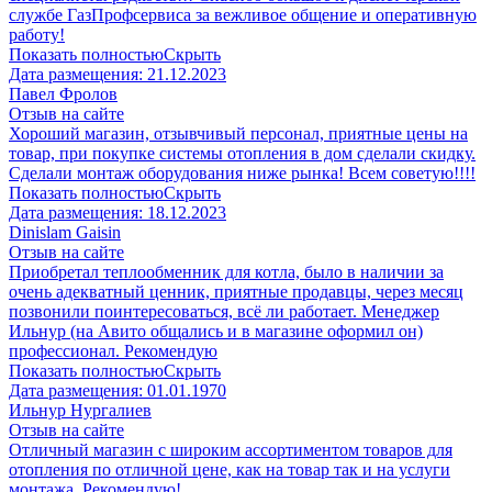
службе ГазПрофсервиса за вежливое общение и оперативную
работу!
Показать полностью
Скрыть
Дата размещения:
21.12.2023
Павел Фролов
Отзыв на сайте
Хороший магазин, отзывчивый персонал, приятные цены на
товар, при покупке системы отопления в дом сделали скидку.
Сделали монтаж оборудования ниже рынка! Всем советую!!!!
Показать полностью
Скрыть
Дата размещения:
18.12.2023
Dinislam Gaisin
Отзыв на сайте
Приобретал теплообменник для котла, было в наличии за
очень адекватный ценник, приятные продавцы, через месяц
позвонили поинтересоваться, всё ли работает. Менеджер
Ильнур (на Авито общались и в магазине оформил он)
профессионал. Рекомендую
Показать полностью
Скрыть
Дата размещения:
01.01.1970
Ильнур Нургалиев
Отзыв на сайте
Отличный магазин с широким ассортиментом товаров для
отопления по отличной цене, как на товар так и на услуги
монтажа. Рекомендую!