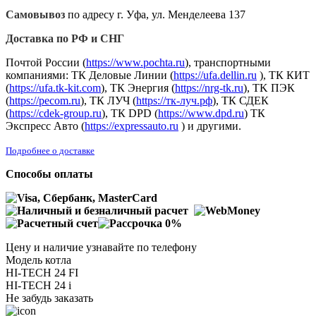
Самовывоз
по адресу г. Уфа, ул. Менделеева 137
Доставка по РФ и СНГ
Почтой России (
https://www.pochta.ru
), транспортными
компаниями: ТК Деловые Линии (
https://ufa.dellin.ru
), ТК КИТ
(
https://ufa.tk-kit.com
), ТК Энергия (
https://nrg-tk.ru
), ТK ПЭК
(
https://pecom.ru
), ТК ЛУЧ (
https://тк-луч.рф
), ТК СДЕК
(
https://cdek-group.ru
), ТК DPD (
https://www.dpd.ru
) ТК
Экспресс Авто (
https://expressauto.ru
) и другими.
Подробнее о доставке
Способы оплаты
Цену и наличие узнавайте по телефону
Модель котла
HI-TECH 24 FI
HI-TECH 24 i
Не забудь заказать