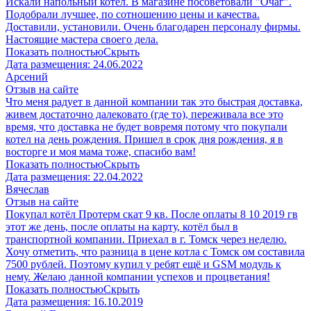
Искали напольный котёл. В магазине посоветовали "Очаг".
Подобрали лучшее, по сотношению цены и качества.
Доставили, установили. Очень благодарен персоналу фирмы.
Настоящие мастера своего дела.
Показать полностью
Скрыть
Дата размещения:
24.06.2022
Арсений
Отзыв на сайте
Что меня радует в данной компании так это быстрая доставка,
живем достаточно далековато (где то), переживала все это
время, что доставка не будет вовремя потому что покупали
котел на день рождения. Пришел в срок дня рождения, я в
восторге и моя мама тоже, спасибо вам!
Показать полностью
Скрыть
Дата размещения:
22.04.2022
Вячеслав
Отзыв на сайте
Покупал котёл Протерм скат 9 кв. После оплаты 8 10 2019 гв
этот же день, после оплаты на карту, котёл был в
транспортной компании. Приехал в г. Томск через неделю.
Хочу отметить, что разница в цене котла с Томск ом составила
7500 рублей. Поэтому купил у ребят ещё и GSM модуль к
нему. Желаю данной компании успехов и процветания!
Показать полностью
Скрыть
Дата размещения:
16.10.2019