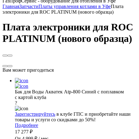
ГазПрофСервис - оборудование для отопления в Уфе
Главная
Запчасти
Платы управления котлами в Уфе
Плата
электроники для ROC PLATINUM (нового образца)
Плата электроники для ROC
PLATINUM (нового образца)
Вам может пригодиться
Бак для Воды Акватек Atp-800 Синий с поплавком
с картой клуба
?
Зарегистрируйтесь
в клубе ГПС и приобретайте наши
товары и услуги со скидками до 50%!
Подробнее
17 277 ₽
От 4 999 ₽ / мес.