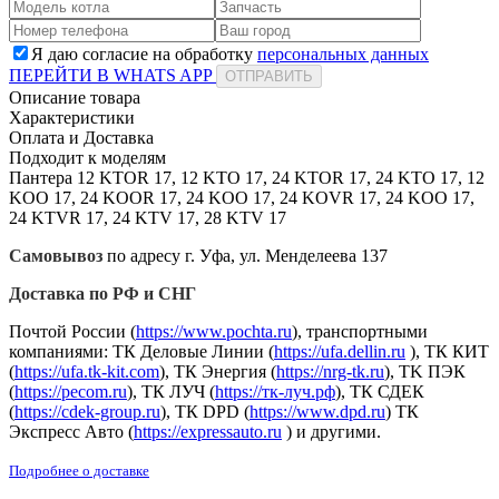
Я даю согласие на обработку
персональных данных
ПЕРЕЙТИ В WHATS APP
ОТПРАВИТЬ
Описание товара
Характеристики
Оплата и Доставка
Подходит к моделям
Пантера 12 KTOR 17, 12 KTO 17, 24 KTOR 17, 24 KTO 17, 12
KOO 17, 24 KOOR 17, 24 KOO 17, 24 KOVR 17, 24 KOO 17,
24 KTVR 17, 24 KTV 17, 28 KTV 17
Самовывоз
по адресу г. Уфа, ул. Менделеева 137
Доставка по РФ и СНГ
Почтой России (
https://www.pochta.ru
), транспортными
компаниями: ТК Деловые Линии (
https://ufa.dellin.ru
), ТК КИТ
(
https://ufa.tk-kit.com
), ТК Энергия (
https://nrg-tk.ru
), ТK ПЭК
(
https://pecom.ru
), ТК ЛУЧ (
https://тк-луч.рф
), ТК СДЕК
(
https://cdek-group.ru
), ТК DPD (
https://www.dpd.ru
) ТК
Экспресс Авто (
https://expressauto.ru
) и другими.
Подробнее о доставке