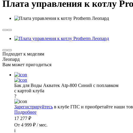
Плата управления к котлу Pr
Подходит к моделям
Леопард
Вам может пригодиться
Бак для Воды Акватек Atp-800 Синий с поплавком
с картой клуба
?
Зарегистрируйтесь
в клубе ГПС и приобретайте наши тов
Подробнее
17 277 ₽
От 4 999 ₽ / мес.
i