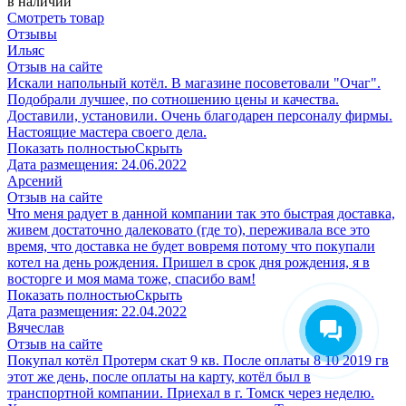
в наличии
Смотреть товар
Отзывы
Ильяс
Отзыв на сайте
Искали напольный котёл. В магазине посоветовали "Очаг".
Подобрали лучшее, по сотношению цены и качества.
Доставили, установили. Очень благодарен персоналу фирмы.
Настоящие мастера своего дела.
Показать полностью
Скрыть
Дата размещения:
24.06.2022
Арсений
Отзыв на сайте
Что меня радует в данной компании так это быстрая доставка,
живем достаточно далековато (где то), переживала все это
время, что доставка не будет вовремя потому что покупали
котел на день рождения. Пришел в срок дня рождения, я в
восторге и моя мама тоже, спасибо вам!
Показать полностью
Скрыть
Дата размещения:
22.04.2022
Вячеслав
Отзыв на сайте
Покупал котёл Протерм скат 9 кв. После оплаты 8 10 2019 гв
этот же день, после оплаты на карту, котёл был в
транспортной компании. Приехал в г. Томск через неделю.