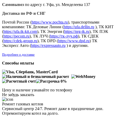
Самовывоз
по адресу г. Уфа, ул. Менделеева 137
Доставка по РФ и СНГ
Почтой России (
https://www.pochta.ru
), транспортными
компаниями: ТК Деловые Линии (
https://ufa.dellin.ru
), ТК КИТ
(
https://ufa.tk-kit.com
), ТК Энергия (
https://nrg-tk.ru
), ТK ПЭК
(
https://pecom.ru
), ТК ЛУЧ (
https://тк-луч.рф
), ТК СДЕК
(
https://cdek-group.ru
), ТК DPD (
https://www.dpd.ru
) ТК
Экспресс Авто (
https://expressauto.ru
) и другими.
Подробнее о доставке
Способы оплаты
Цену и наличие узнавайте по телефону
Не забудь заказать
Ремонт газовых котлов
Сервисный центр 24/7. Ремонт даже в праздничные дни.
Отремонтируем котел на долго.