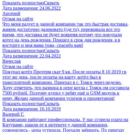
Показать полностью
Скрыть
Дата размещения:
24.06.2022
Арсений
Отзыв на сайте
Что меня радует в данной компании так это быстрая доставка,
живем достаточно далековато (где то), переживала все это
время, что доставка не будет вовремя потому что покупали
котел на день рождения. Пришел в срок дня рождения, я в
восторге и моя мама тоже, спасибо вам!
Показать полностью
Скрыть
Дата размещения:
22.04.2022
Вячеслав
Отзыв на сайте
Покупал котёл Протерм скат 9 кв. После оплаты 8 10 2019 гв
этот же день, после оплаты на карту, котёл был в
транспортной компании. Приехал в г. Томск через неделю.
Хочу отметить, что разница в цене котла с Томск ом составила
7500 рублей. Поэтому купил у ребят ещё и GSM модуль к
нему. Желаю данной компании успехов и процветания!
Показать полностью
Скрыть
Дата размещения:
16.10.2019
Валерий Г.
В компании работают профессионалы. У нас сгорела плата на
Китурами, нашли ее в интенете у данной компании,
созвонились - цена устроила. Поехали забирать. По приезду