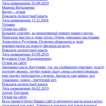
Дата размещения:
03.09.2019
Марина Витальевна
Видео – отзыв
Показать полностью
Скрыть
Дата размещения:
15.11.2018
Татьяна
Отзыв на сайте
Большое спасибо, за оперативный ремонт нашего котла.
Приехали быстро и дома тепло. Очень довольны мастерами
Алексеем и Рустемом. Отлично объяснили и дали
рекомендации по поводу фильтра на воду.
Показать полностью
Скрыть
Дата размещения:
03.09.2019
Кудояров Олег Владимирович
Отзыв на сайте
Заказывал насос Китурами, (да, на сообщения отвечают долго)
поэтому звонил. трубку взяли сразу, цены соответствовали,
еще скидку небольшую сделали. Запчасть сам забрал, все
упаковано, новое - претензий нет.
Показать полностью
Скрыть
Дата размещения:
04.02.2019
Антон Тохтаров
Отзыв на сайте
Всех приветствую! Нашел сайт в интернете когда искал котел
отопления для дома. Добавил в корзину тот товар которые