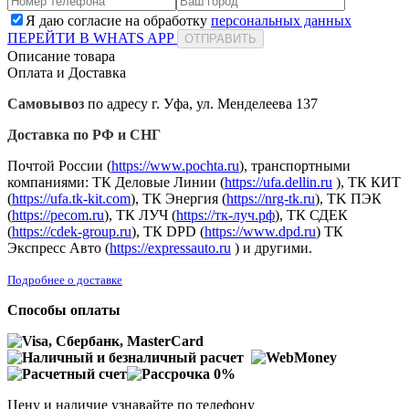
Я даю согласие на обработку
персональных данных
ПЕРЕЙТИ В WHATS APP
ОТПРАВИТЬ
Описание товара
Оплата и Доставка
Самовывоз
по адресу г. Уфа, ул. Менделеева 137
Доставка по РФ и СНГ
Почтой России (
https://www.pochta.ru
), транспортными
компаниями: ТК Деловые Линии (
https://ufa.dellin.ru
), ТК КИТ
(
https://ufa.tk-kit.com
), ТК Энергия (
https://nrg-tk.ru
), ТK ПЭК
(
https://pecom.ru
), ТК ЛУЧ (
https://тк-луч.рф
), ТК СДЕК
(
https://cdek-group.ru
), ТК DPD (
https://www.dpd.ru
) ТК
Экспресс Авто (
https://expressauto.ru
) и другими.
Подробнее о доставке
Способы оплаты
Цену и наличие узнавайте по телефону