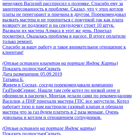
менеджер Василий расспросил о поломке. Спасибо ему за
заинтересованность в проблеме. Сказал, что у этих котлов
платы не перегорают и причина в другом. Порекомендовал
вызвать мастера и не торопиться с покупкой так как плата
возврату не подлежит и на секундочку стоит 10 штук.
Вызвали их мастера Алмаса в этот же день. Приехал
посмотрел. Оказалась проблема в насосе. В итоге оплатили
только ремонт.
Спасибо за вашу работу и такое внимательное отношение к
клиентам!
(Отзыв оставлен клиентом на портале Яндекс Карты)
Показать полностью
Скрыть
Дата размещения:
05.09.2019
Татьяна Б.
Живем в Соснах, соседи порекомендавали компанию
ГазПрофСервис. Нашли там себе котел по низкой цене и
оформили в расрочку. Монтаж делали сами по рекомендациям
Василия, а ПНР приехали мастера ГПС все запустили. Котел
работает тихо и нам настроили газовый клапан и обещали
мастера что за газ будем платить в 2 раза меньше. Очень
довольны и котлом и отношением сотрудников.
(Отзыв оставлен на портале Яндекс карты)
Показать полностью
Скрыть