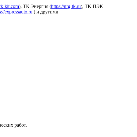
.tk-kit.com
), ТК Энергия (
https://nrg-tk.ru
), ТK ПЭК
s://expressauto.ru
) и другими.
еских работ.