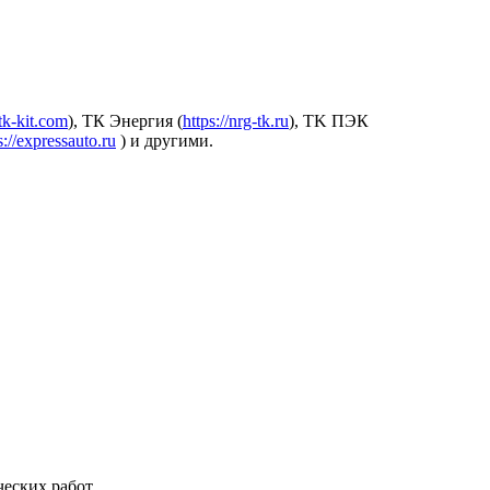
.tk-kit.com
), ТК Энергия (
https://nrg-tk.ru
), ТK ПЭК
s://expressauto.ru
) и другими.
еских работ.