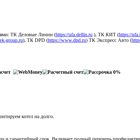
ями: ТК Деловые Линии (
https://ufa.dellin.ru
), ТК КИТ (
https://ufa
dek-group.ru
), ТК DPD (
https://www.dpd.ru
) ТК Экспресс Авто (
http
онтируем котел на долго.
тла и гарантийный срок. Включает полный перечень профилактич