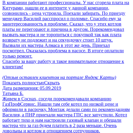
В компании работают профессионалы. У нас сгорела плата на
Китурами, нашли ее в интенете у данной компании,
созвонились - цена устроила. Поехали забирать. По приезду
менеджер Василий расспросил о поломке. Спасибо ему за
заинтересованность в проблеме. Сказал, что у этих котлов
платы не перегорают и причина в другом. Порекомендовал
вызвать мастера и не торопиться с покупкой так как плата
возврату не подлежит и на секундочку стоит 10 штук.
Вызвали их мастера Алмаса в этот же день. Приехал
посмотрел. Оказалась проблема в насосе. В итоге оплатили
только ремонт.
Спасибо за вашу работу и такое внимательное отношение к
клиентам!
(Отзыв оставлен клиентом на портале Яндекс Карты)
Показать полностью
Скрыть
Дата размещения:
05.09.2019
Татьяна Б.
Живем в Соснах, соседи порекомендавали компанию
ГазПрофСервис. Нашли там себе котел по низкой цене и
оформили в расрочку. Монтаж делали сами по рекомендациям
Василия, а ПНР приехали мастера ГПС все запустили. Котел
работает тихо и нам настроили газовый клапан и обещали
мастера что за газ будем платить в 2 раза меньше. Очень
довольны и котлом и отношением сотрудников.