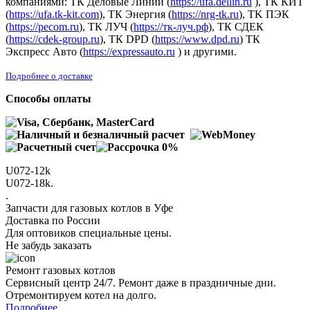
компаниями: ТК Деловые Линии (
https://ufa.dellin.ru
), ТК КИТ
(
https://ufa.tk-kit.com
), ТК Энергия (
https://nrg-tk.ru
), ТK ПЭК
(
https://pecom.ru
), ТК ЛУЧ (
https://тк-луч.рф
), ТК СДЕК
(
https://cdek-group.ru
), ТК DPD (
https://www.dpd.ru
) ТК
Экспресс Авто (
https://expressauto.ru
) и другими.
Подробнее о доставке
Способы оплаты
U072-12k
U072-18k.
.
Запчасти для газовых котлов в Уфе
Доставка по России
Для оптовиков специальные цены.
Не забудь заказать
Ремонт газовых котлов
Сервисный центр 24/7. Ремонт даже в праздничные дни.
Отремонтируем котел на долго.
Подробнее