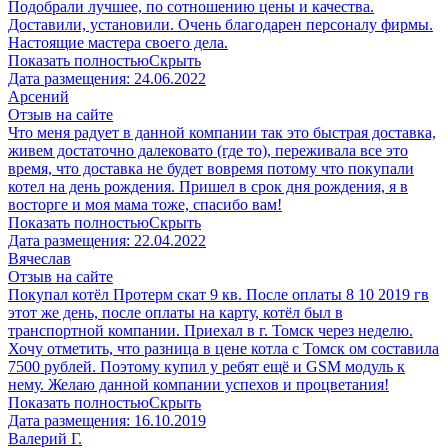
Подобрали лучшее, по сотношению цены и качества.
Доставили, установили. Очень благодарен персоналу фирмы.
Настоящие мастера своего дела.
Показать полностью
Скрыть
Дата размещения:
24.06.2022
Арсений
Отзыв на сайте
Что меня радует в данной компании так это быстрая доставка,
живем достаточно далековато (где то), переживала все это
время, что доставка не будет вовремя потому что покупали
котел на день рождения. Пришел в срок дня рождения, я в
восторге и моя мама тоже, спасибо вам!
Показать полностью
Скрыть
Дата размещения:
22.04.2022
Вячеслав
Отзыв на сайте
Покупал котёл Протерм скат 9 кв. После оплаты 8 10 2019 гв
этот же день, после оплаты на карту, котёл был в
транспортной компании. Приехал в г. Томск через неделю.
Хочу отметить, что разница в цене котла с Томск ом составила
7500 рублей. Поэтому купил у ребят ещё и GSM модуль к
нему. Желаю данной компании успехов и процветания!
Показать полностью
Скрыть
Дата размещения:
16.10.2019
Валерий Г.