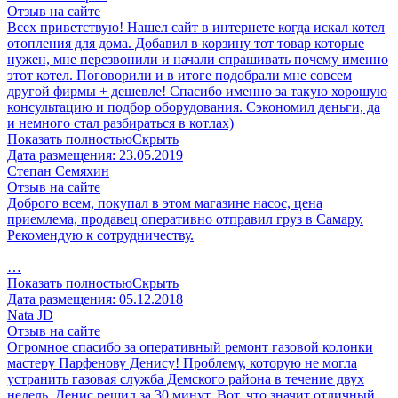
Отзыв на сайте
Всех приветствую! Нашел сайт в интернете когда искал котел
отопления для дома. Добавил в корзину тот товар которые
нужен, мне перезвонили и начали спрашивать почему именно
этот котел. Поговорили и в итоге подобрали мне совсем
другой фирмы + дешевле! Спасибо именно за такую хорошую
консультацию и подбор оборудования. Сэкономил деньги, да
и немного стал разбираться в котлах)
Показать полностью
Скрыть
Дата размещения:
23.05.2019
Степан Семяхин
Отзыв на сайте
Доброго всем, покупал в этом магазине насос, цена
приемлема, продавец оперативно отправил груз в Самару.
Рекомендую к сотрудничеству.
…
Показать полностью
Скрыть
Дата размещения:
05.12.2018
Nata JD
Отзыв на сайте
Огромное спасибо за оперативный ремонт газовой колонки
мастеру Парфенову Денису! Проблему, которую не могла
устранить газовая служба Демского района в течение двух
недель, Денис решил за 30 минут. Вот, что значит отличный