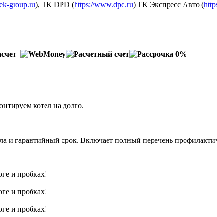
dek-group.ru
), ТК DPD (
https://www.dpd.ru
) ТК Экспресс Авто (
http
онтируем котел на долго.
тла и гарантийный срок. Включает полный перечень профилактич
оге и пробках!
оге и пробках!
оге и пробках!