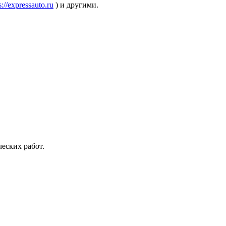
s://expressauto.ru
) и другими.
еских работ.