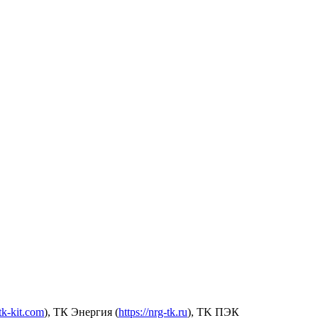
.tk-kit.com
), ТК Энергия (
https://nrg-tk.ru
), ТK ПЭК