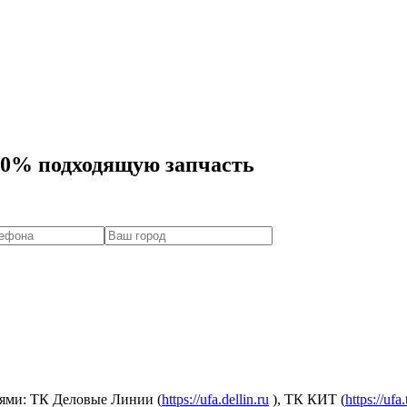
00% подходящую запчасть
ями: ТК Деловые Линии (
https://ufa.dellin.ru
), ТК КИТ (
https://ufa