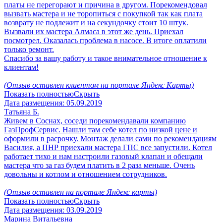
платы не перегорают и причина в другом. Порекомендовал
вызвать мастера и не торопиться с покупкой так как плата
возврату не подлежит и на секундочку стоит 10 штук.
Вызвали их мастера Алмаса в этот же день. Приехал
посмотрел. Оказалась проблема в насосе. В итоге оплатили
только ремонт.
Спасибо за вашу работу и такое внимательное отношение к
клиентам!
(Отзыв оставлен клиентом на портале Яндекс Карты)
Показать полностью
Скрыть
Дата размещения:
05.09.2019
Татьяна Б.
Живем в Соснах, соседи порекомендавали компанию
ГазПрофСервис. Нашли там себе котел по низкой цене и
оформили в расрочку. Монтаж делали сами по рекомендациям
Василия, а ПНР приехали мастера ГПС все запустили. Котел
работает тихо и нам настроили газовый клапан и обещали
мастера что за газ будем платить в 2 раза меньше. Очень
довольны и котлом и отношением сотрудников.
(Отзыв оставлен на портале Яндекс карты)
Показать полностью
Скрыть
Дата размещения:
03.09.2019
Марина Витальевна