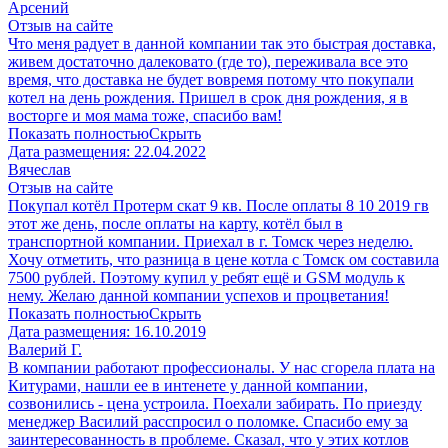
Арсений
Отзыв на сайте
Что меня радует в данной компании так это быстрая доставка,
живем достаточно далековато (где то), переживала все это
время, что доставка не будет вовремя потому что покупали
котел на день рождения. Пришел в срок дня рождения, я в
восторге и моя мама тоже, спасибо вам!
Показать полностью
Скрыть
Дата размещения:
22.04.2022
Вячеслав
Отзыв на сайте
Покупал котёл Протерм скат 9 кв. После оплаты 8 10 2019 гв
этот же день, после оплаты на карту, котёл был в
транспортной компании. Приехал в г. Томск через неделю.
Хочу отметить, что разница в цене котла с Томск ом составила
7500 рублей. Поэтому купил у ребят ещё и GSM модуль к
нему. Желаю данной компании успехов и процветания!
Показать полностью
Скрыть
Дата размещения:
16.10.2019
Валерий Г.
В компании работают профессионалы. У нас сгорела плата на
Китурами, нашли ее в интенете у данной компании,
созвонились - цена устроила. Поехали забирать. По приезду
менеджер Василий расспросил о поломке. Спасибо ему за
заинтересованность в проблеме. Сказал, что у этих котлов