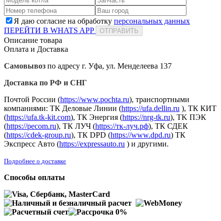
Я даю согласие на обработку
персональных данных
ПЕРЕЙТИ В WHATS APP
ОТПРАВИТЬ
Описание товара
Оплата и Доставка
Самовывоз
по адресу г. Уфа, ул. Менделеева 137
Доставка по РФ и СНГ
Почтой России (
https://www.pochta.ru
), транспортными
компаниями: ТК Деловые Линии (
https://ufa.dellin.ru
), ТК КИТ
(
https://ufa.tk-kit.com
), ТК Энергия (
https://nrg-tk.ru
), ТK ПЭК
(
https://pecom.ru
), ТК ЛУЧ (
https://тк-луч.рф
), ТК СДЕК
(
https://cdek-group.ru
), ТК DPD (
https://www.dpd.ru
) ТК
Экспресс Авто (
https://expressauto.ru
) и другими.
Подробнее о доставке
Способы оплаты