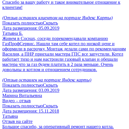
Спасибо за вашу работу и такое внимательное отношение к
клиентам!
(Отзыв оставлен клиентом на портале Яндекс Карты)
Показать полностью
Скрыть
Дата размещения:
05.09.2019
Татьяна Б.
Живем в Соснах, соседи порекомендавали компанию
ГазПрофСервис. Нашли там себе котел по низкой цене и
оформили в расрочку. Монтаж делали сами по рекомендациям
Василия, а ПНР приехали мастера ГПС все запустили. Котел
работает тихо и нам настроили газовый клапан и обещали
мастера что за газ будем платить в 2 раза меньше. Очень
довольны и котлом и отношением сотрудников.
(Отзыв оставлен на портале Яндекс карты)
Показать полностью
Скрыть
Дата размещения:
03.09.2019
Марина Витальевна
Видео – отзыв
Показать полностью
Скрыть
Дата размещения:
15.11.2018
Татьяна
Отзыв на сайте
Большое спасибо, за оперативный ремонт нашего котла.