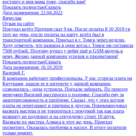
восторге и моя мама тоже, спасибо вам!
Показать полностью
Скрыть
Дата размещения:
22.04.2022
Вячеслав
Отзыв на сайте
Покупал котёл Протерм скат 9 кв. После оплаты 8 10 2019 гв
этот же день, после оплаты на карту, котёл был в
транспортной компании. Приехал в г. Томск через неделю.
Хочу отметить, что разница в цене котла с Томск ом составила
7500 рублей. Поэтому купил у ребят ещё и GSM модуль к
нему. Желаю данной компании успехов и процветания!
Показать полностью
Скрыть
Дата размещения:
16.10.2019
Валерий Г.
В компании работают профессионалы. У нас сгорела плата на
Китурами, нашли ее в интенете у данной компании,
созвонились - цена устроила. Поехали забирать. По приезду
менеджер Василий расспросил о поломке. Спасибо ему за
заинтересованность в проблеме. Сказал, что у этих котлов
платы не перегорают и причина в другом. Порекомендовал
вызвать мастера и не торопиться с покупкой так как плата
возврату не подлежит и на секундочку стоит 10 штук.
Вызвали их мастера Алмаса в этот же день. Приехал
посмотрел. Оказалась проблема в насосе. В итоге оплатили
только ремонт.