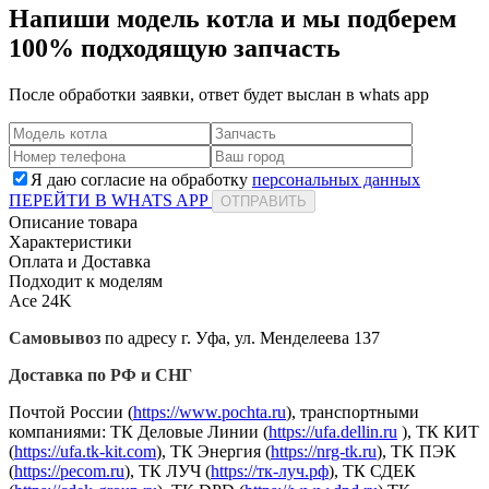
Напиши модель котла и мы подберем
100% подходящую запчасть
После обработки заявки, ответ будет выслан в
whats app
Я даю согласие на обработку
персональных данных
ПЕРЕЙТИ В WHATS APP
ОТПРАВИТЬ
Описание товара
Характеристики
Оплата и Доставка
Подходит к моделям
Ace 24K
Самовывоз
по адресу г. Уфа, ул. Менделеева 137
Доставка по РФ и СНГ
Почтой России (
https://www.pochta.ru
), транспортными
компаниями: ТК Деловые Линии (
https://ufa.dellin.ru
), ТК КИТ
(
https://ufa.tk-kit.com
), ТК Энергия (
https://nrg-tk.ru
), ТK ПЭК
(
https://pecom.ru
), ТК ЛУЧ (
https://тк-луч.рф
), ТК СДЕК